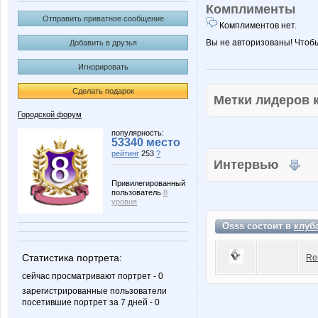
Комплименты
Отправить приватное сообщение
Комплиментов нет.
Вы не авторизованы! Чтоб
Добавить в друзья
Игнорировать
Сделать подарок
Метки лидеров
Городской форум
популярность:
53340 место
рейтинг
253
?
Интервью
Привилегированный
пользователь
8
уровня
Osss состоит в
клуб
Статистика портрета:
Re
сейчас просматривают портрет - 0
зарегистрированные пользователи
посетившие портрет за 7 дней - 0