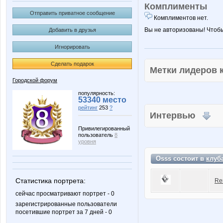
Комплименты
Отправить приватное сообщение
Комплиментов нет.
Вы не авторизованы! Чтоб
Добавить в друзья
Игнорировать
Сделать подарок
Метки лидеров
Городской форум
популярность:
53340 место
рейтинг
253
?
Интервью
Привилегированный
пользователь
8
уровня
Osss состоит в
клуб
Статистика портрета:
Re
сейчас просматривают портрет - 0
зарегистрированные пользователи
посетившие портрет за 7 дней - 0